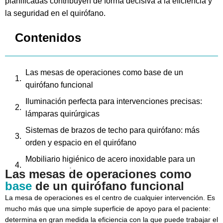
planificadas contribuyen de forma decisiva a la eficiencia y
la seguridad en el quirófano.
Contenidos
Las mesas de operaciones como base de un
quirófano funcional
Iluminación perfecta para intervenciones precisas:
lámparas quirúrgicas
Sistemas de brazos de techo para quirófano: más
orden y espacio en el quirófano
Mobiliario higiénico de acero inoxidable para un
Las mesas de operaciones como
entorno quirúrgico organizado
base
de un quirófano funcional
Conclusión: un equipamiento quirúrgico bien
La mesa de operaciones es el centro de cualquier intervención. Es
planificado mejora la seguridad y la eficiencia
mucho más que una simple superficie de apoyo para el paciente:
determina en gran medida la eficiencia con la que puede trabajar el