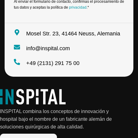
o
N
Al enviar el formulario de contacto, confirmas el procesamiento de
e
o
tus datos y aceptas la política de
privacidad
.*
l
m
e
b
c
r
t
e
Mosel Str. 23, 41464 Neuss, Alemania
r
N
ó
o
n
info@inspital.com
m
i
b
c
r
+49 (2131) 291 75 00
o
e
*
INSPITAL combina los conceptos de innovación y
hospital bajo el nombre de un fabricante alemán de
soluciones quirúrgicas de alta calidad.