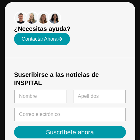
¿Necesitas ayuda?
Contactar Ahora
Suscribirse a las noticias de
INSPITAL
N
o
m
Primero
Último
N
b
C
o
r
o
m
e
r
b
*
r
r
Suscríbete ahora
e
e