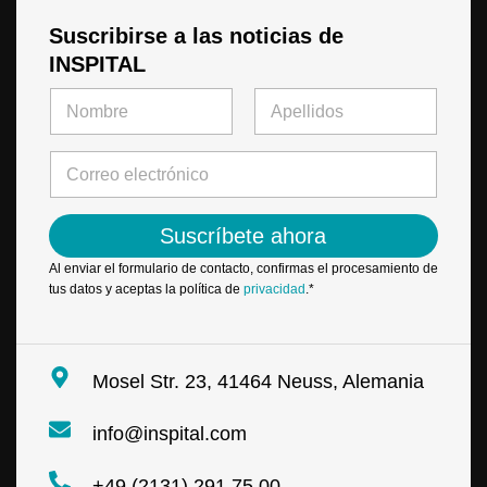
Suscribirse a las noticias de
INSPITAL
*
N
e
o
l
m
Primero
Último
e
b
C
c
r
o
t
e
r
r
*
r
ó
Suscríbete ahora
e
n
o
i
Al enviar el formulario de contacto, confirmas el procesamiento de
e
c
tus datos y aceptas la política de
privacidad
.*
l
o
e
N
c
o
t
m
Mosel Str. 23, 41464 Neuss, Alemania
r
b
ó
r
n
info@inspital.com
e
i
c
+49 (2131) 291 75 00