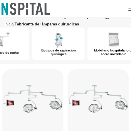
Fabricante de lámparas quirúrgicas
Inicio
/
Fabricante de lámparas quirúrgicas
Equipos de aspiración
Mobiliario hospitalario de
ho
quirúrgica
acero inoxidable