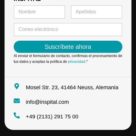
e
N
l
o
e
m
Primero
Último
c
b
C
t
r
o
r
e
r
ó
*
r
n
Suscríbete ahora
e
i
o
c
Al enviar el formulario de contacto, confirmas el procesamiento de
e
o
tus datos y aceptas la política de
privacidad
.*
l
*
e
e
c
l
t
e
Mosel Str. 23, 41464 Neuss, Alemania
r
c
ó
t
n
info@inspital.com
r
i
ó
c
n
+49 (2131) 291 75 00
o
i
*
c
o