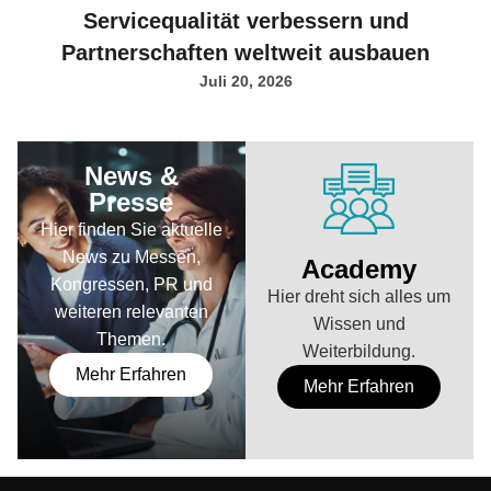
Servicequalität verbessern und
Partnerschaften weltweit ausbauen
Juli 20, 2026
News &
Presse
Hier finden Sie aktuelle
News zu Messen,
Academy
Kongressen, PR und
Hier dreht sich alles um
weiteren relevanten
Wissen und
Themen.
Weiterbildung.
Mehr Erfahren
Mehr Erfahren