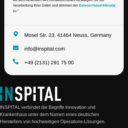
M
*
a
Verarbeitung Ihrer Daten und stimmen der
Datenschutzerklärung
i
zu.
*
l
*
Mosel Str. 23, 41464 Neuss, Germany
info@inspital.com
+49 (2131) 291 75 00
INSPITAL verbindet die Begriffe Innovation und
Krankenhaus unter dem Namen eines deutschen
Herstellers von hochwertigen Operations-Lösungen.