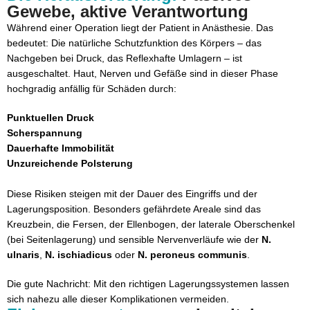
Gewebe, aktive Verantwortung
Partner für Lagerungskompetenz
Während einer Operation liegt der Patient in Anästhesie. Das
Fazit: Patientenlagerung ist Teil der chirurgischen
bedeutet: Die natürliche Schutzfunktion des Körpers – das
Qualität
Nachgeben bei Druck, das Reflexhafte Umlagern – ist
ausgeschaltet. Haut, Nerven und Gefäße sind in dieser Phase
hochgradig anfällig für Schäden durch:
Punktuellen Druck
Scherspannung
Dauerhafte Immobilität
Unzureichende Polsterung
Diese Risiken steigen mit der Dauer des Eingriffs und der
Lagerungsposition. Besonders gefährdete Areale sind das
Kreuzbein, die Fersen, der Ellenbogen, der laterale Oberschenkel
(bei Seitenlagerung) und sensible Nervenverläufe wie der
N.
ulnaris
,
N. ischiadicus
oder
N. peroneus communis
.
Die gute Nachricht: Mit den richtigen Lagerungssystemen lassen
sich nahezu alle dieser Komplikationen vermeiden.