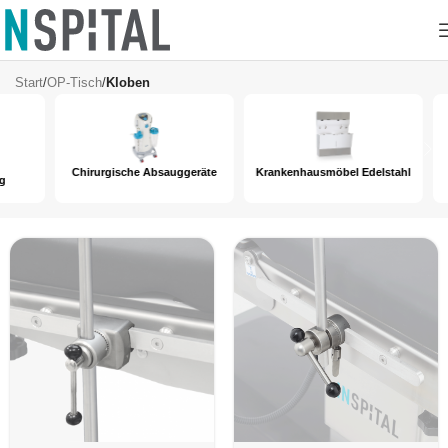
Kloben
Start
/
OP-Tisch
/
Kloben
Chirurgische Absauggeräte
Krankenhausmöbel Edelstahl