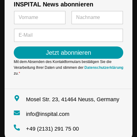
INSPITAL News abonnieren
*
N
N
a
a
m
Vorname
Letzte
m
e
E
e
*
-
E
M
-
a
M
Jetzt abonnieren
i
a
l
i
Mit dem Absenden des Kontaktformulars bestätigen Sie die
*
l
Verarbeitung Ihrer Daten und stimmen der
Datenschutzerklärung
zu.
*
Mosel Str. 23, 41464 Neuss, Germany
info@inspital.com
+49 (2131) 291 75 00