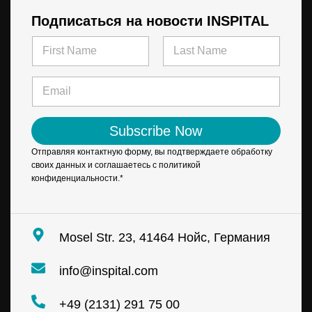
Подписаться на новости INSPITAL
N
a
m
First
Last
e
E
*
m
a
i
Subscribe Now
l
*
Отправляя контактную форму, вы подтверждаете обработку
своих данных и соглашаетесь с политикой
конфиденциальности.*
Mosel Str. 23, 41464 Нойс, Германия
info@inspital.com
+49 (2131) 291 75 00