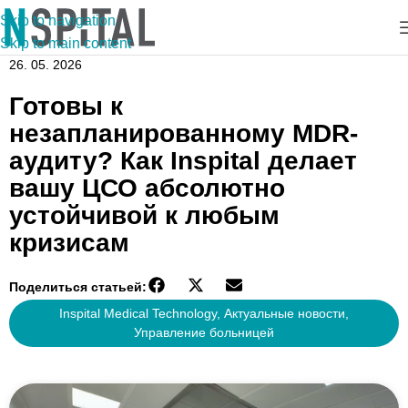
Skip to navigation
Skip to main content
26. 05. 2026
Готовы к
незапланированному MDR-
аудиту? Как Inspital делает
вашу ЦСО абсолютно
устойчивой к любым
кризисам
Поделиться статьей:
Inspital Medical Technology
,
Актуальные новости
,
Управление больницей