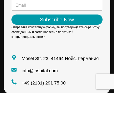
e
E
m
*
m
a
a
i
i
l
Subscribe Now
l
*
*
N
Отправляя контактную форму, вы подтверждаете обработку
a
своих данных и соглашаетесь с политикой
m
конфиденциальности.*
e
Mosel Str. 23, 41464 Нойс, Германия
info@inspital.com
+49 (2131) 291 75 00