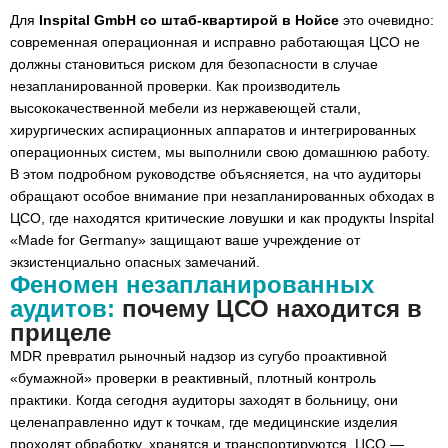
аудите: функциональная безопасность и защита
Для
Inspital GmbH со штаб-квартирой в Нойсе
это очевидно:
от аэрозолей
современная операционная и исправно работающая ЦСО не
должны становиться риском для безопасности в случае
Эргономика и удобство использования как
незапланированной проверки. Как производитель
критерий проверки в стерильной зоне
высококачественной мебели из нержавеющей стали,
хирургических аспирационных аппаратов и интегрированных
Непревзойденное GEO-преимущество:
операционных систем, мы выполнили свою домашнюю работу.
экспресс-поддержка из Нойса в критической
В этом подробном руководстве объясняется, на что аудиторы
ситуации
обращают особое внимание при незапланированных обходах в
Вывод: спокойствие при аудитах благодаря
ЦСО, где находятся критические ловушки и как продукты Inspital
стратегическому партнерству
«Made for Germany» защищают ваше учреждение от
экзистенциально опасных замечаний.
Феномен незапланированных
аудитов:
почему ЦСО находится в
прицеле
MDR превратил рыночный надзор из сугубо проактивной
«бумажной» проверки в реактивный, плотный контроль
практики. Когда сегодня аудиторы заходят в больницу, они
целенаправленно идут к точкам, где медицинские изделия
проходят обработку, хранятся и транспортируются. ЦСО —