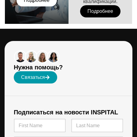
Подробнее
квалификации.
Подробнее
Нужна помощь?
Связаться
Подписаться на новости INSPITAL
N
a
m
First
Last
E