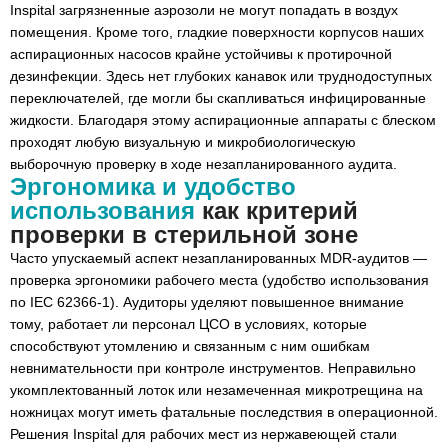
Inspital загрязненные аэрозоли не могут попадать в воздух
помещения. Кроме того, гладкие поверхности корпусов наших
аспирационных насосов крайне устойчивы к протирочной
дезинфекции. Здесь нет глубоких канавок или труднодоступных
переключателей, где могли бы скапливаться инфицированные
жидкости. Благодаря этому аспирационные аппараты с блеском
проходят любую визуальную и микробиологическую
выборочную проверку в ходе незапланированного аудита.
Эргономика и удобство
использования
как критерий
проверки в стерильной зоне
Часто упускаемый аспект незапланированных MDR-аудитов —
проверка эргономики рабочего места (удобство использования
по IEC 62366-1). Аудиторы уделяют повышенное внимание
тому, работает ли персонал ЦСО в условиях, которые
способствуют утомлению и связанным с ним ошибкам
невнимательности при контроле инструментов. Неправильно
укомплектованный лоток или незамеченная микротрещина на
ножницах могут иметь фатальные последствия в операционной.
Решения Inspital для рабочих мест из нержавеющей стали