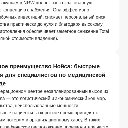
 закупкам в NRW полностью согласованную,
ю концепцию снабжения. Она эффективно
ибочных инвестиций, снижает персональный риск
ства практически до нуля и благодаря высокому
зготовления обеспечивает заметное снижение Total
упной стоимости владения).
ное преимущество Нойса: быстрые
ия для специалистов по медицинской
де
ерационном центре незапланированный выход из
ла — это логистический и экономический кошмар.
ьства, неиспользованные мощности
ьные пациенты за короткое время приводят к
м потерям и организационному хаосу. В таких
географическое расположение производителя часто