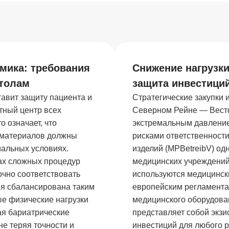
мика: требования
Снижение нагрузки
толам
защита инвестиций
тавит защиту пациента и
Стратегические закупки
тный центр всех
Северном Рейне — Вест
 означает, что
экстремальным давление
а материалов должны
рисками ответственност
мальных условиях.
изделий (MPBetreibV) од
ках сложных процедур
медицинских учреждений 
очно соответствовать
используются медицинск
ия сбалансирована таким
европейским регламента
е физические нагрузки
медицинского оборудова
ая бариатрические
представляет собой экзи
е теряя точности и
инвестиций для любого 