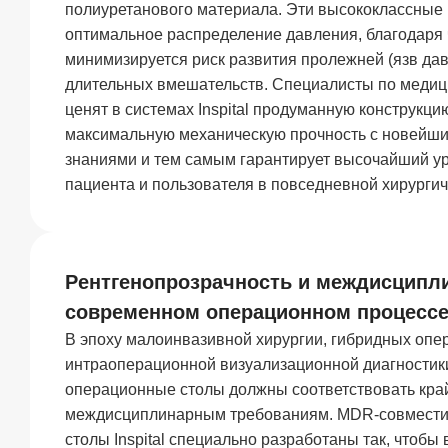
полиуретанового материала. Эти высококлассные
оптимальное распределение давления, благодаря
минимизируется риск развития пролежней (язв да
длительных вмешательств. Специалисты по медиц
ценят в системах Inspital продуманную конструкцию
максимальную механическую прочность с новейш
знаниями и тем самым гарантирует высочайший ур
пациента и пользователя в повседневной хирургич
Рентгенопрозрачность и междисципл
современном операционном процесс
В эпоху малоинвазивной хирургии, гибридных опе
интраоперационной визуализационной диагности
операционные столы должны соответствовать кр
междисциплинарным требованиям. MDR-совмест
столы Inspital специально разработаны так, чтобы