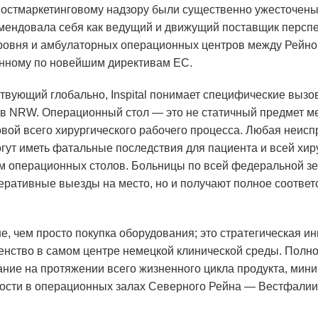
постмаркетинговому надзору были существенно ужесточены.
омендовала себя как ведущий и движущий поставщик персп
ровня и амбулаторных операционных центров между Рейном 
анному по новейшим директивам ЕС.
ствующий глобально, Inspital понимает специфические выз
 в NRW. Операционный стол — это не статичный предмет ме
вой всего хирургического рабочего процесса. Любая неисп
ут иметь фатальные последствия для пациента и всей хирур
м операционных столов. Больницы по всей федеральной зе
перативные выезды на место, но и получают полное соотв
ьше, чем просто покупка оборудования; это стратегическая
енство в самом центре немецкой клинической среды. Полн
вание на протяжении всего жизненного цикла продукта, ми
ности в операционных залах Северного Рейна — Вестфалии