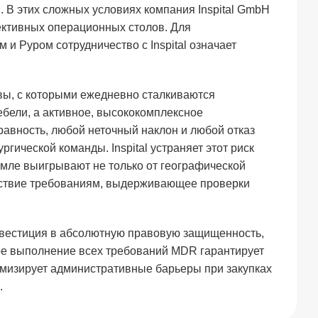
 В этих сложных условиях компания Inspital GmbH
ективных операционных столов. Для
и Руром сотрудничество с Inspital означает
овы, с которыми ежедневно сталкиваются
бели, а активное, высококомплексное
равность, любой неточный наклон и любой отказ
гической команды. Inspital устраняет этот риск
мле выигрывают не только от географической
етствие требованиям, выдерживающее проверки
 инвестиция в абсолютную правовую защищенность,
ое выполнение всех требований MDR гарантирует
нимизирует административные барьеры при закупках
.