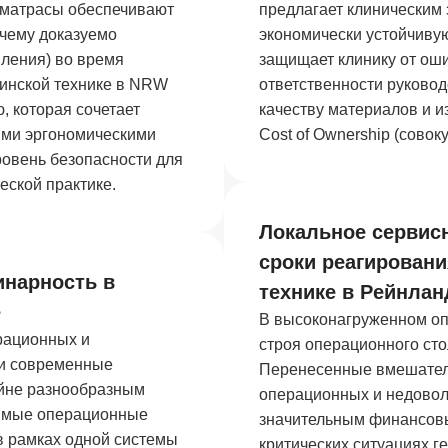
 матрасы обеспечивают
предлагает клиническим
 чему доказуемо
экономически устойчиву
вления) во время
защищает клинику от ош
инской технике в NRW
ответственности руковод
, которая сочетает
качеству материалов и и
ими эргономическими
Cost of Ownership (совок
овень безопасности для
еской практике.
Локальное сервис
сроки реагирован
инарность в
технике в Рейнлан
е
В высоконагруженном оп
рационных и
строя операционного сто
ки современные
Перенесенные вмешател
айне разнообразным
операционных и недовол
имые операционные
значительным финансовы
 в рамках одной системы
критических ситуациях 