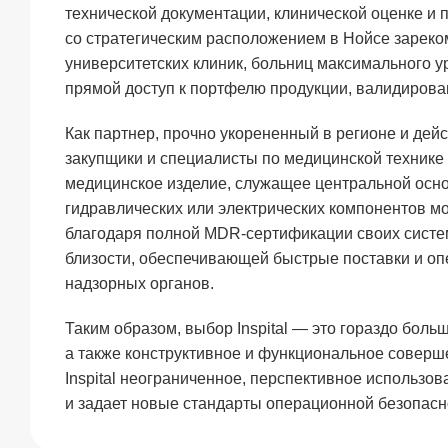
технической документации, клинической оценке и 
со стратегическим расположением в Нойсе зарек
университетских клиник, больниц максимального у
прямой доступ к портфелю продукции, валидиров
Как партнер, прочно укорененный в регионе и дей
закупщики и специалисты по медицинской технике
медицинское изделие, служащее центральной осно
гидравлических или электрических компонентов мог
благодаря полной MDR-сертификации своих систе
близости, обеспечивающей быстрые поставки и о
надзорных органов.
Таким образом, выбор Inspital — это гораздо бол
а также конструктивное и функциональное соверш
Inspital неограниченное, перспективное использо
и задает новые стандарты операционной безопас