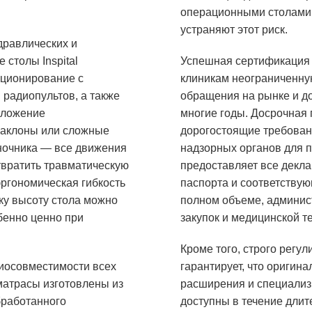
операционными столами 
устраняют этот риск.
дравлических и
столы Inspital
Успешная сертификация 
иционирование с
клиникам неограниченну
радиопультов, а также
обращения на рынке и д
оложение
многие годы. Досрочная 
наклоны или сложные
дорогостоящие требован
ночника — все движения
надзорных органов для пр
твратить травматическую
предоставляет все декла
эргономическая гибкость
паспорта и соответствую
ку высоту стола можно
полном объеме, админис
обенно ценно при
закупок и медицинской 
Кроме того, строго рег
биосовместимости всех
гарантирует, что оригин
матрасы изготовлены из
расширения и специализ
бработанного
доступны в течение длите