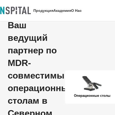
Продукция
Академия
О Нас
Ваш
ведущий
партнер по
MDR-
совместимым
операционным
Операционные столы
столам в
Северном