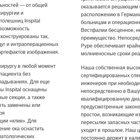
льностей — от общей
оказывается решающим 
хирургии и
расположению в Германии
толешниц Inspital
больницам и операцион
(возможность
Вестфалии бесценное, н
сконструированы так,
преимущество. Непосред
дуг и интраоперационных
Руре обеспечивает край
артефактов изображения.
молниеносные сроки реа
хирургу в любой момент
Наша собственная высо
пациента без
сертифицированных спец
кладываниях. Для еще
инженеров при необходи
ы Inspital оснащены
непосредственно в Вашу
ые секции, а также
квалифицированную диаг
ыть заменены или
предусмотренные законо
ря
простои, возникающие из
ии «клик». Для
пересылки запасных част
ение ока оснастить
уходят в прошлое. Наш 
атологических
постоянно держит в нал