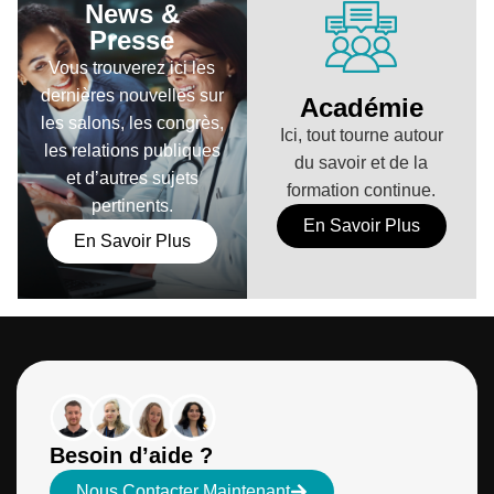
News &
Presse
Vous trouverez ici les
dernières nouvelles sur
Académie
les salons, les congrès,
Ici, tout tourne autour
les relations publiques
du savoir et de la
et d’autres sujets
formation continue.
pertinents.
En Savoir Plus
En Savoir Plus
Besoin d’aide ?
Nous Contacter Maintenant