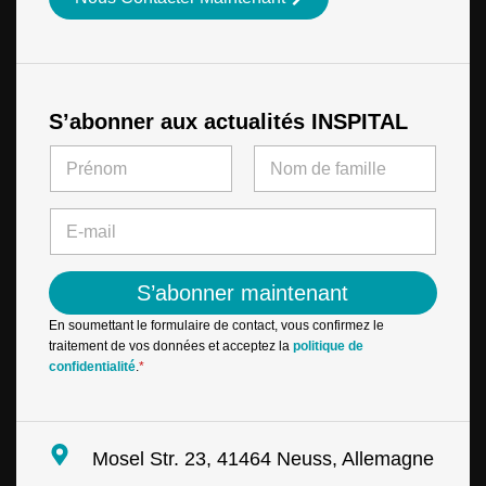
S’abonner aux actualités INSPITAL
*
N
E
a
-
m
First
Last
m
e
E
a
*
-
i
m
l
a
*
S’abonner maintenant
i
l
En soumettant le formulaire de contact, vous confirmez le
*
traitement de vos données et acceptez la
politique de
confidentialité
.
*
Mosel Str. 23, 41464 Neuss, Allemagne