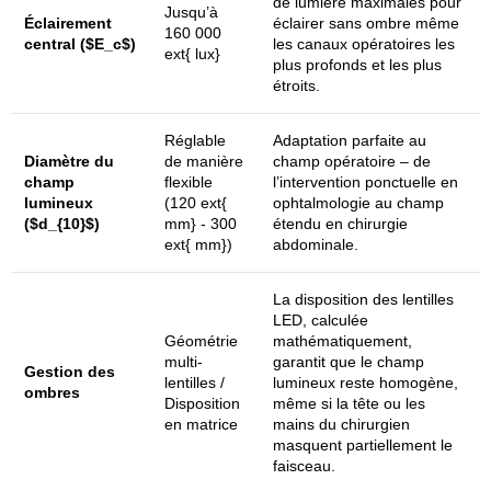
de lumière maximales pour
Jusqu’à
Éclairement
éclairer sans ombre même
160 000
central (
$E_c$
)
les canaux opératoires les
ext{ lux}
plus profonds et les plus
étroits.
Réglable
Adaptation parfaite au
Diamètre du
de manière
champ opératoire – de
champ
flexible
l’intervention ponctuelle en
lumineux
(
120 ext{
ophtalmologie au champ
(
$d_{10}$
)
mm} - 300
étendu en chirurgie
ext{ mm}
)
abdominale.
La disposition des lentilles
LED, calculée
Géométrie
mathématiquement,
multi-
garantit que le champ
Gestion des
lentilles /
lumineux reste homogène,
ombres
Disposition
même si la tête ou les
en matrice
mains du chirurgien
masquent partiellement le
faisceau.