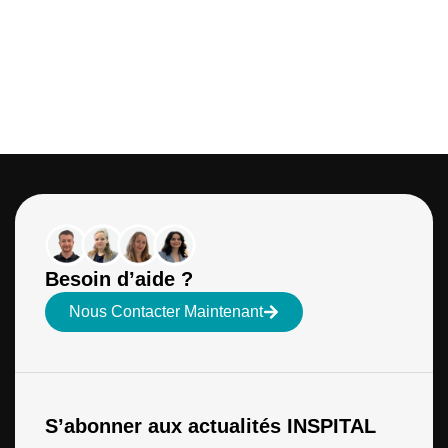
Besoin d’aide ?
Nous Contacter Maintenant
S’abonner aux actualités INSPITAL
E