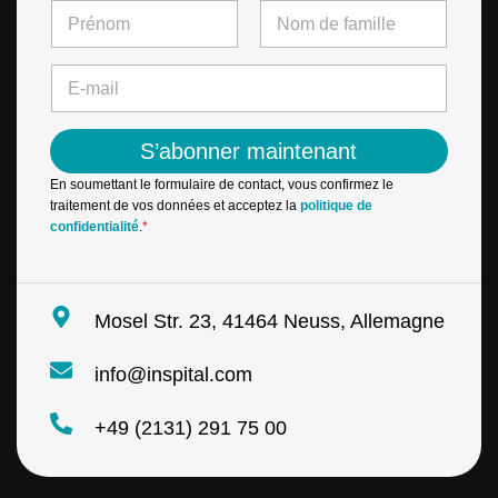
N
-
a
m
m
First
Last
a
e
E
i
*
-
l
m
*
a
*
S’abonner maintenant
i
l
En soumettant le formulaire de contact, vous confirmez le
*
traitement de vos données et acceptez la
politique de
confidentialité
.
*
Mosel Str. 23, 41464 Neuss, Allemagne
info@inspital.com
+49 (2131) 291 75 00