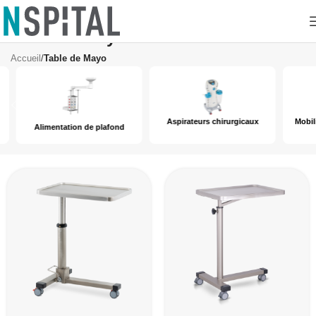
Table de Mayo
Accueil
/
Table de Mayo
Aspirateurs chirurgicaux
Mobilie
Alimentation de plafond