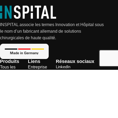
INSPITAL associe les termes Innovation et Hôpital sous
le nom d’un fabricant allemand de solutions
chirurgicales de haute qualité.
Produits
Liens
Réseaux sociaux
LinkedIn
Tous les
Entreprise
produits
YouTube
Académie
Tables
Instagram
Carrière
d'opération
Facebook
Commentaires
Éclairage
des clients
chirugical
Actualités
Aspirateurs