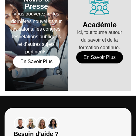
Presse
Vous trouverez ici les
dernières nouvelles sur
Académie
les salons, les congrès,
Ici, tout tourne autour
les relations publiques
du savoir et de la
et d’autres sujets
formation continue.
pertinents.
En Savoir Plus
En Savoir Plus
Besoin d’aide ?