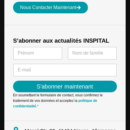
Nous Contacter Maintenant
S’abonner aux actualités INSPITAL
N
N
a
a
m
m
First
Last
e
e
E
E
*
-
-
m
m
a
a
S’abonner maintenant
i
i
l
l
En soumettant le formulaire de contact, vous confirmez le
*
E
traitement de vos données et acceptez la
politique de
-
confidentialité
.
*
m
a
i
l