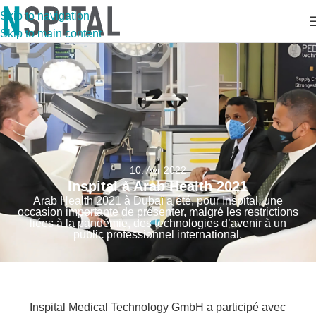
Skip to navigation
Skip to main content
10. Avr 2022
Inspital à Arab Health 2021
Arab Health 2021 à Dubaï a été, pour Inspital, une
occasion importante de présenter, malgré les restrictions
liées à la pandémie, des technologies d’avenir à un
public professionnel international.
Inspital Medical Technology GmbH a participé avec