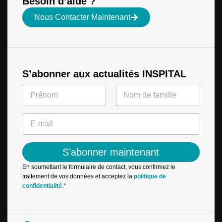
Besoin d’aide ?
Nous Contacter Maintenant
S’abonner aux actualités INSPITAL
N
a
m
First
Last
E
e
E
-
*
-
m
m
a
a
i
S’abonner maintenant
i
l
l
N
En soumettant le formulaire de contact, vous confirmez le
*
a
traitement de vos données et acceptez la
politique de
m
confidentialité
.
*
e
N
a