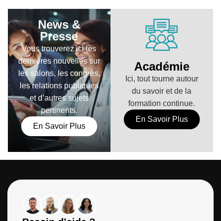
News &
Presse
Vous trouverez ici les
dernières nouvelles sur
Académie
les salons, les congrès,
Ici, tout tourne autour
les relations publiques
du savoir et de la
et d’autres sujets
formation continue.
pertinents.
En Savoir Plus
En Savoir Plus