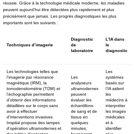
réussie. Grâce à la technologie médicale moderne, les maladies
peuvent aujourd’hui être détectées plus rapidement et plus
précisément que jamais. Les progrès diagnostiques les plus
importants sont les suivants :
Diagnostic
L’IA dans
Techniques d’imagerie
de
le
laboratoire
diagnostic
Les technologies telles que
Les
l’imagerie par résonance
Les
systèmes
magnétique (IRM), la
analyseurs
basés sur
tomodensitométrie (TDM) et
ultramodernes
l’IA aident
l’échographie permettent
peuvent
les
d’obtenir des informations
évaluer les
médecins à
détaillées sur le corps sans
échantillons
interpréter
avoir à effectuer
de sang et de
les images
d’interventions invasives.
tissus en
médicales
Inspital propose des lampes
quelques
et à
d’opération ultramodernes et
minutes,
identifier
des tables d’opération
fournissant
plus