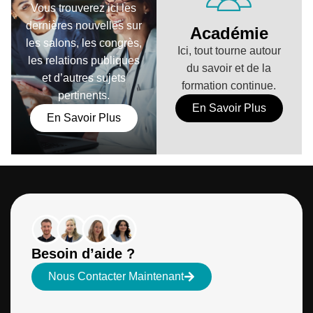
Vous trouverez ici les
dernières nouvelles sur
Académie
les salons, les congrès,
Ici, tout tourne autour
les relations publiques
du savoir et de la
et d’autres sujets
formation continue.
pertinents.
En Savoir Plus
En Savoir Plus
Besoin d’aide ?
Nous Contacter Maintenant