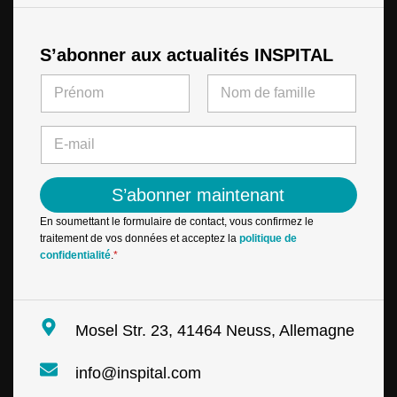
S’abonner aux actualités INSPITAL
N
a
m
First
Last
E
e
E
-
*
-
m
m
a
a
i
S’abonner maintenant
i
l
l
E
En soumettant le formulaire de contact, vous confirmez le
*
-
traitement de vos données et acceptez la
politique de
m
confidentialité
.
*
a
i
l
E
Mosel Str. 23, 41464 Neuss, Allemagne
-
m
info@inspital.com
a
i