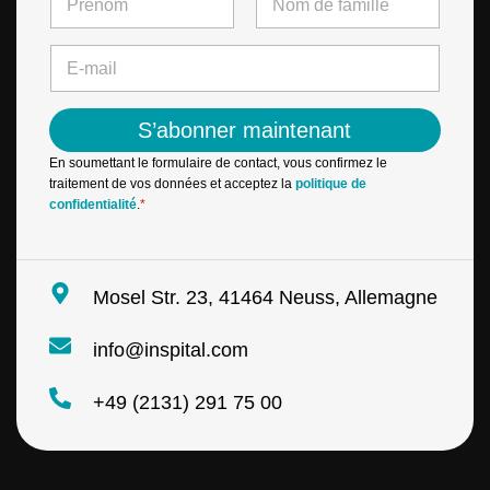
a
m
First
Last
N
e
E
a
*
-
m
m
e
a
*
S’abonner maintenant
i
*
l
En soumettant le formulaire de contact, vous confirmez le
*
traitement de vos données et acceptez la
politique de
confidentialité
.
*
Mosel Str. 23, 41464 Neuss, Allemagne
info@inspital.com
+49 (2131) 291 75 00