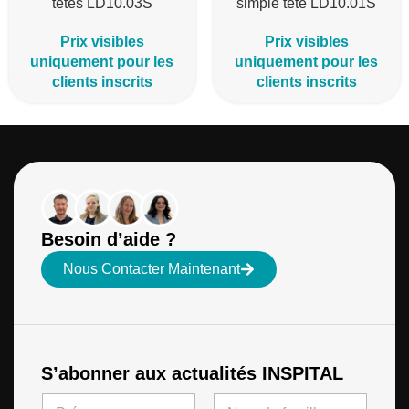
têtes LD10.03S
simple tête LD10.01S
Prix visibles
Prix visibles
uniquement pour les
uniquement pour les
clients inscrits
clients inscrits
Besoin d’aide ?
Nous Contacter Maintenant
S’abonner aux actualités INSPITAL
N