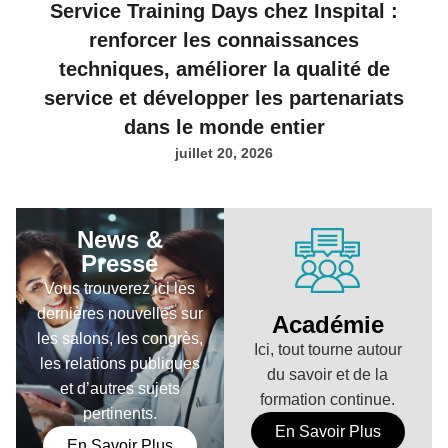
Service Training Days chez Inspital :
renforcer les connaissances
techniques, améliorer la qualité de
service et développer les partenariats
dans le monde entier
juillet 20, 2026
News &
Presse
Vous trouverez ici les
dernières nouvelles sur
Académie
les salons, les congrès,
Ici, tout tourne autour
les relations publiques
du savoir et de la
et d’autres sujets
formation continue.
pertinents.
En Savoir Plus
En Savoir Plus