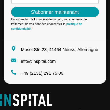
a
m
m
a
e
S’abonner maintenant
i
N
l
a
En soumettant le formulaire de contact, vous confirmez le
*
m
traitement de vos données et acceptez la
politique de
e
confidentialité
.
*
Mosel Str. 23, 41464 Neuss, Allemagne
info@inspital.com
+49 (2131) 291 75 00