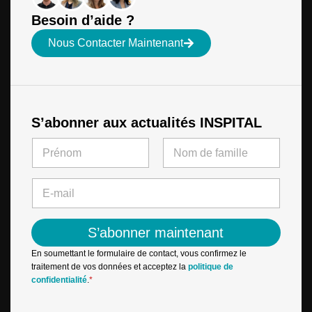
Besoin d’aide ?
Nous Contacter Maintenant
S’abonner aux actualités INSPITAL
N
N
a
a
m
m
First
Last
e
e
E
N
*
-
a
m
m
a
e
S’abonner maintenant
i
N
l
a
En soumettant le formulaire de contact, vous confirmez le
*
m
traitement de vos données et acceptez la
politique de
e
confidentialité
.
*