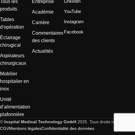
LinkedIn
Tous les
Entreprise
produits
YouTube
Académie
Tables
Instagram
Carrière
d'opération
Facebook
Commentaires
Éclairage
des clients
chirugical
Actualités
Aspirateurs
chirurgicaux
Mobilier
hospitalier en
inox
Unité
d’alimentation
plafonnière
©
Inspital Medical Technology GmbH
2025. Tous droits réservés.
CGV
Mentions légales
Confidentialité des données