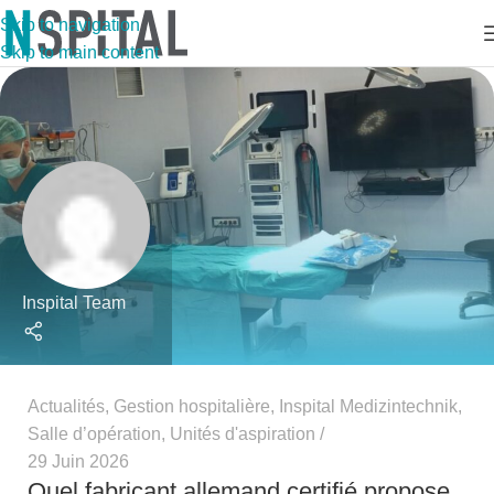
Skip to navigation
Skip to main content
Inspital Team
Actualités
,
Gestion hospitalière
,
Inspital Medizintechnik
,
Salle d’opération
,
Unités d'aspiration
29 Juin 2026
Quel fabricant allemand certifié propose